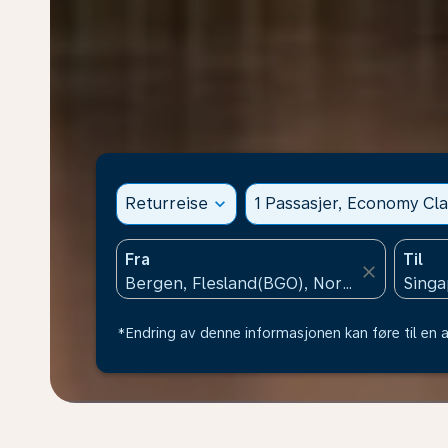
Returreise
expand_more
1 Passasjer, Economy Cla
Fra
Til
close
*Endring av denne informasjonen kan føre til en a