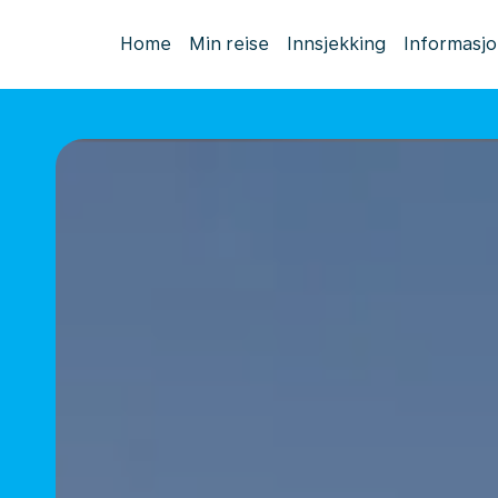
Home
Min reise
Innsjekking
Informasj