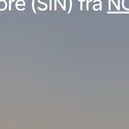
re (SIN) fra
N