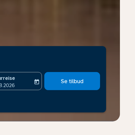
rreise
Se tilbud
today
-aria-label
ooking-return-date-aria-label
8.2026