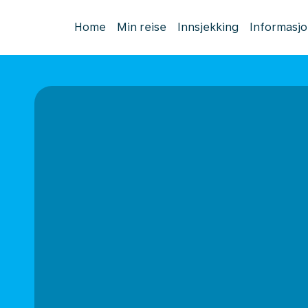
Home
Min reise
Innsjekking
Informasj