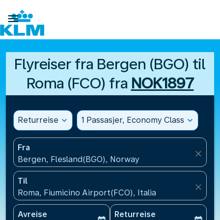

Flyreiser fra Bergen (BGO) til
Roma (FCO) fra
NOK1897
Returreise
expand_more
1 Passasjer, Economy Class
expand_more
Fra
close
Bergen, Flesland(BGO), Norway
Til
close
Roma, Fiumicino Airport(FCO), Italia
Avreise
Returreise