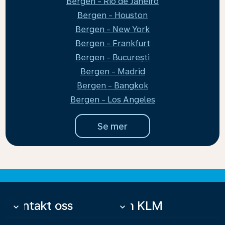
Bergen - Rio de Janeiro
Bergen - Houston
Bergen - New York
Bergen - Frankfurt
Bergen - București
Bergen - Madrid
Bergen - Bangkok
Bergen - Los Angeles
Se mer
Kontakt oss
Om KLM
keyboard_arrow_down
keyboard_arrow_down