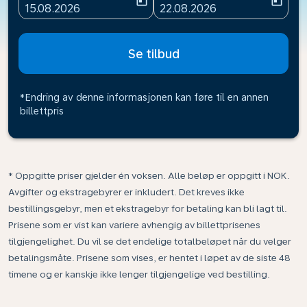
today
today
fc-booking-departure-date-aria-label
fc-booking-return-date-ari
15.08.2026
22.08.2026
Se tilbud
*Endring av denne informasjonen kan føre til en annen
billettpris
* Oppgitte priser gjelder én voksen. Alle beløp er oppgitt i NOK.
Avgifter og ekstragebyrer er inkludert. Det kreves ikke
bestillingsgebyr, men et ekstragebyr for betaling kan bli lagt til.
Prisene som er vist kan variere avhengig av billettprisenes
tilgjengelighet. Du vil se det endelige totalbeløpet når du velger
betalingsmåte. Prisene som vises, er hentet i løpet av de siste 48
timene og er kanskje ikke lenger tilgjengelige ved bestilling.