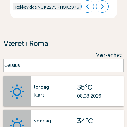
chevron_left
chevron_right
Rekkevidde
NOK2275
-
NOK3976
Været i Roma
Vær-enhet
:
Weather unit option Celsius Selected
Celsius
keyboard_arrow_down
35°C
lørdag
klart
08.08.2026
34°C
søndag