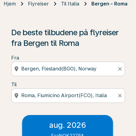
Hjem
Flyreiser
Til Italia
Bergen - Roma
De beste tilbudene på flyreiser
fra Bergen til Roma
Fra
location_on
close
Til
location_on
close
aug. 2026
Fra
NOK2275
*