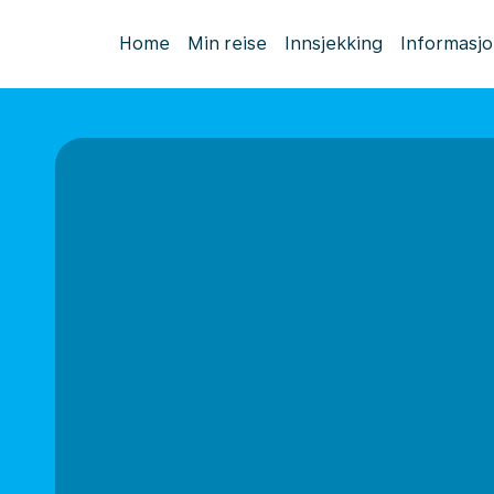
Home
Min reise
Innsjekking
Informasj