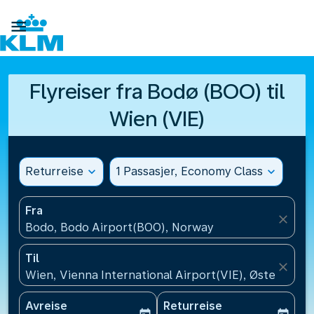

Flyreiser fra Bodø (BOO) til
Wien (VIE)
Returreise
expand_more
1 Passasjer, Economy Class
expand_more
Fra
close
Bodo, Bodo Airport(BOO), Norway
Til
close
Wien, Vienna International Airport(VIE), Østerrike
Avreise
Returreise