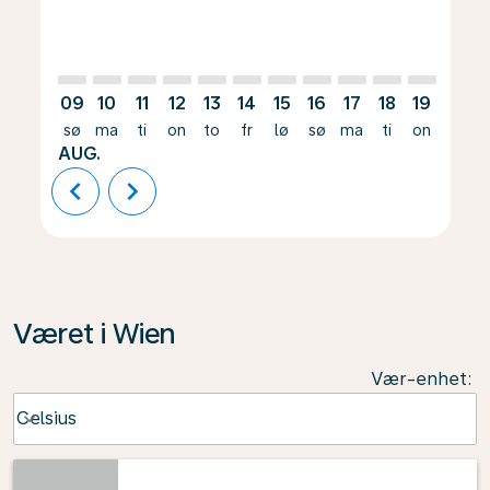
09
10
11
12
13
14
15
16
17
18
19
20
sø
ma
ti
on
to
fr
lø
sø
ma
ti
on
to
AUG.
chevron_left
chevron_right
Været i Wien
Vær-enhet
:
Weather unit option Celsius Selected
Celsius
keyboard_arrow_down