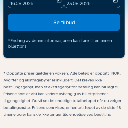
today
today
fc-booking-departure-date-aria-label
fc-booking-return-date-ari
16.08.2026
23.08.2026
Se tilbud
*Endring av denne informasjonen kan føre til en annen
billettpris
* Oppgitte priser gjelder én voksen. Alle beløp er oppgitt i NOK.
Avgifter og ekstragebyrer er inkludert. Det kreves ikke
bestillingsgebyr, men et ekstragebyr for betaling kan bli lagt til.
Prisene som er vist kan variere avhengig av billettprisenes
tilgjengelighet. Du vil se det endelige totalbeløpet når du velger
betalingsmåte. Prisene som vises, er hentet i løpet av de siste 48
timene og er kanskje ikke lenger tilgjengelige ved bestilling.