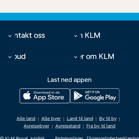
Kontakt oss
Om KLM
keyboard_arrow_down
keyboard_arrow_down
Tilbud
Mer om KLM
keyboard_arrow_down
keyboard_arrow_down
Last ned appen
Alle land
Alle byer
Land til land
By til by
|
|
|
|
Avreisebyer
Avreiseland
Fra by til land
|
|
© KLM Royal
Juridisk
Retningslinjer
Tilgjengelighetserklæring