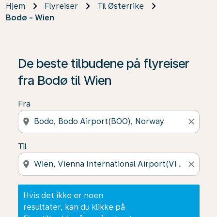
Hjem
Flyreiser
Til Østerrike
Bodø - Wien
Hvis det ikke er noen resultater, kan du klikke på Finn t
De beste tilbudene på flyreiser
fra Bodø til Wien
Fra
location_on
close
Til
location_on
close
Hvis det ikke er noen
resultater, kan du klikke på