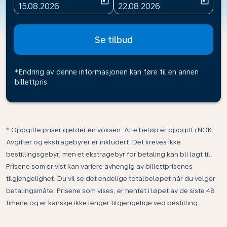
today
today
fc-booking-departure-date-aria-label
fc-booking-return-date-ari
15.08.2026
22.08.2026
Se tilbud
*Endring av denne informasjonen kan føre til en annen
billettpris
* Oppgitte priser gjelder én voksen. Alle beløp er oppgitt i NOK.
Avgifter og ekstragebyrer er inkludert. Det kreves ikke
bestillingsgebyr, men et ekstragebyr for betaling kan bli lagt til.
Prisene som er vist kan variere avhengig av billettprisenes
tilgjengelighet. Du vil se det endelige totalbeløpet når du velger
betalingsmåte. Prisene som vises, er hentet i løpet av de siste 48
timene og er kanskje ikke lenger tilgjengelige ved bestilling.