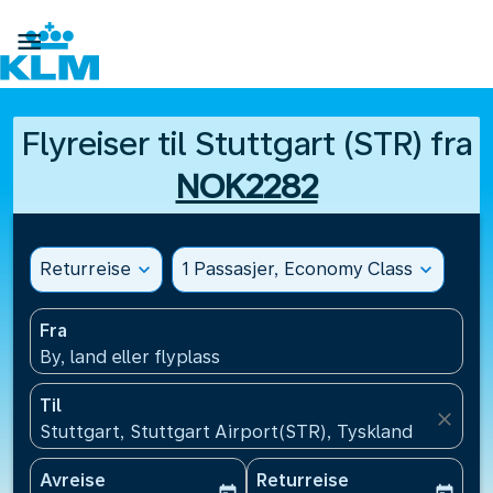

Flyreiser til Stuttgart (STR) fra
NOK2282
Returreise
expand_more
1 Passasjer, Economy Class
expand_more
Fra
By, land eller flyplass
Til
close
Stuttgart, Stuttgart Airport(STR), Tyskland
Avreise
Returreise