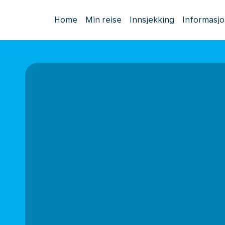
Home
Min reise
Innsjekking
Informasj