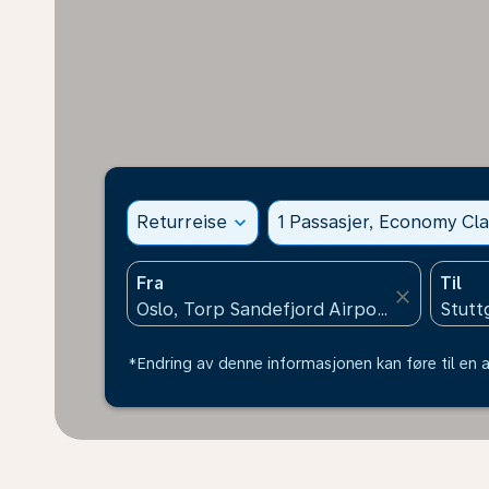
Returreise
expand_more
1 Passasjer, Economy Cla
Fra
Til
close
*Endring av denne informasjonen kan føre til en a