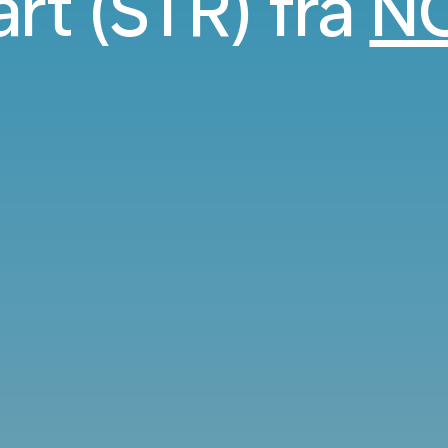
art (STR) fra
N