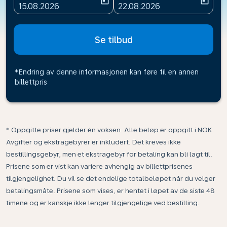
today
today
fc-booking-departure-date-aria-label
fc-booking-return-date-ari
15.08.2026
22.08.2026
Se tilbud
*Endring av denne informasjonen kan føre til en annen
billettpris
* Oppgitte priser gjelder én voksen. Alle beløp er oppgitt i NOK.
Avgifter og ekstragebyrer er inkludert. Det kreves ikke
bestillingsgebyr, men et ekstragebyr for betaling kan bli lagt til.
Prisene som er vist kan variere avhengig av billettprisenes
tilgjengelighet. Du vil se det endelige totalbeløpet når du velger
betalingsmåte. Prisene som vises, er hentet i løpet av de siste 48
timene og er kanskje ikke lenger tilgjengelige ved bestilling.