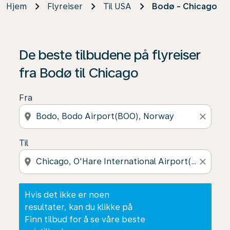
Hjem
Flyreiser
Til USA
Bodø - Chicago
Hvis det ikke er noen resultater, kan du klikke på Finn t
De beste tilbudene på flyreiser
fra Bodø til Chicago
Fra
location_on
close
Til
location_on
close
Hvis det ikke er noen
resultater, kan du klikke på
Finn tilbud for å se våre beste