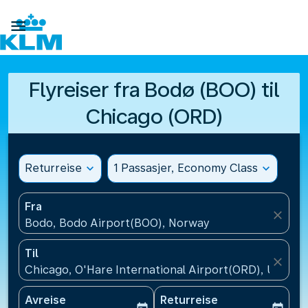

Flyreiser fra Bodø (BOO) til
Chicago (ORD)
Returreise
expand_more
1 Passasjer, Economy Class
expand_more
Fra
close
Bodo, Bodo Airport(BOO), Norway
Til
close
Chicago, O'Hare International Airport(ORD), USA
Avreise
Returreise