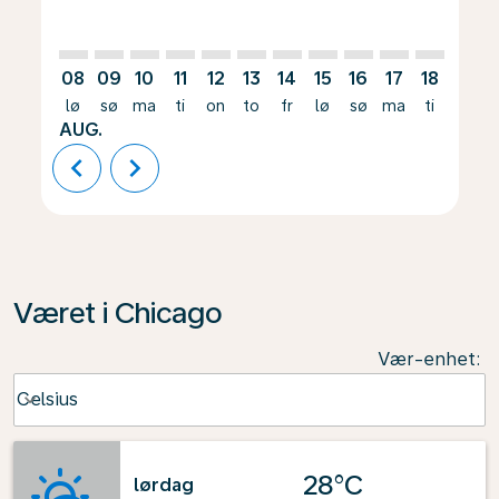
08
09
10
11
12
13
14
15
16
17
18
19
lø
sø
ma
ti
on
to
fr
lø
sø
ma
ti
on
AUG.
chevron_left
chevron_right
Været i Chicago
Vær-enhet
:
Weather unit option Celsius Selected
Celsius
keyboard_arrow_down
28°C
lørdag