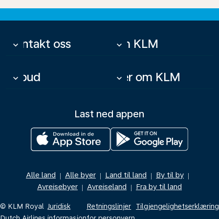
Kontakt oss
Om KLM
keyboard_arrow_down
keyboard_arrow_down
Tilbud
Mer om KLM
keyboard_arrow_down
keyboard_arrow_down
Last ned appen
Alle land
Alle byer
Land til land
By til by
|
|
|
|
Avreisebyer
Avreiseland
Fra by til land
|
|
© KLM Royal
Juridisk
Retningslinjer
Tilgjengelighetserklæring
Dutch Airlines
informasjon
for personvern