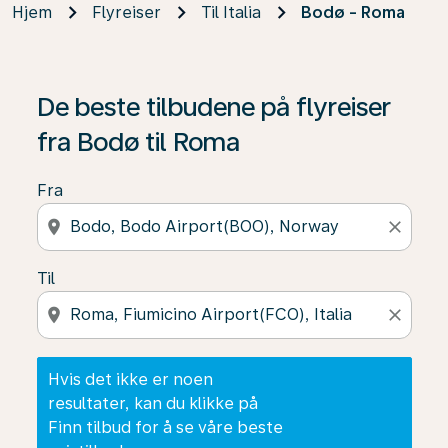
Hjem
Flyreiser
Til Italia
Bodø - Roma
Hvis det ikke er noen resultater, kan du klikke på Finn t
De beste tilbudene på flyreiser
fra Bodø til Roma
Fra
location_on
close
Til
location_on
close
Hvis det ikke er noen
resultater, kan du klikke på
Finn tilbud for å se våre beste