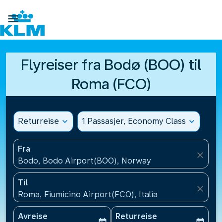

Flyreiser fra Bodø (BOO) til
Roma (FCO)
Returreise
expand_more
1 Passasjer, Economy Class
expand_more
Fra
close
Bodo, Bodo Airport(BOO), Norway
Til
close
Roma, Fiumicino Airport(FCO), Italia
Avreise
Returreise