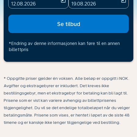
today
today
fc-booking-departure-date-aria-label
fc-booking-return-date-ari
12.08.2026
19.08.2026
Se tilbud
*Endring av denne informasjonen kan føre til en annen
billettpris
* Oppgitte priser gjelder én voksen. Alle beløp er oppgitt i NOK.
Avgifter og ekstragebyrer er inkludert. Det kreves ikke
bestillingsgebyr, men et ekstragebyr for betaling kan bli lagt til.
Prisene som er vist kan variere avhengig av billettprisenes
tilgjengelighet. Du vil se det endelige totalbeløpet når du velger
betalingsmåte. Prisene som vises, er hentet i løpet av de siste 48
timene og er kanskje ikke lenger tilgjengelige ved bestilling.