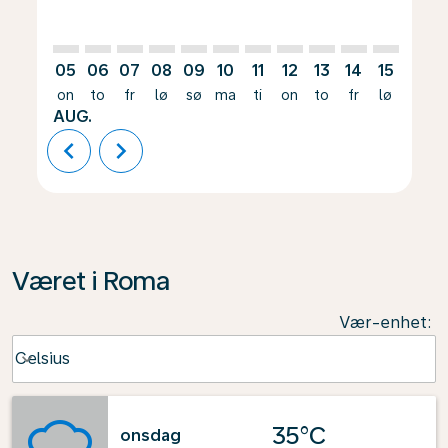
05
06
07
08
09
10
11
12
13
14
15
16
on
to
fr
lø
sø
ma
ti
on
to
fr
lø
sø
AUG.
chevron_left
chevron_right
Været i Roma
Vær-enhet
:
Weather unit option Celsius Selected
Celsius
keyboard_arrow_down
35°C
onsdag