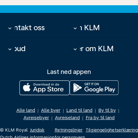
Kontakt oss
Om KLM
keyboard_arrow_down
keyboard_arrow_down
Tilbud
Mer om KLM
keyboard_arrow_down
keyboard_arrow_down
Last ned appen
Alle land
Alle byer
Land til land
By til by
|
|
|
|
Avreisebyer
Avreiseland
Fra by til land
|
|
© KLM Royal
Juridisk
Retningslinjer
Tilgjengelighetserklæring
Dutch Airlines
informasjon
for personvern