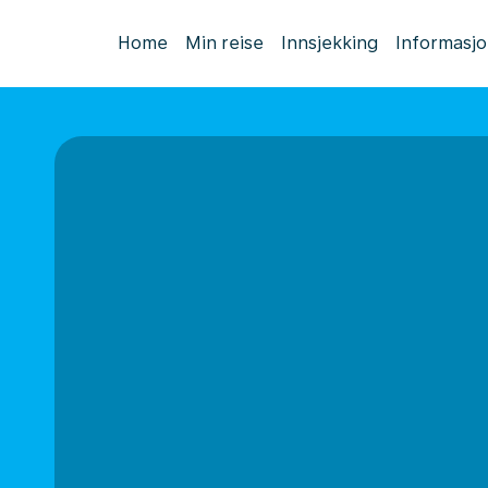
Home
Min reise
Innsjekking
Informasj