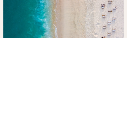
Les i KLMs reiseguide
Lager du planer for det neste eventyret? KLMs
reiseguide er her for å inspirere og informere. Her
følger tips basert på god innsikt i reisemål over hele
verden. Gjør deg kjent med nye attraksjoner du bare
må få med deg, se også lokale spisesteder og
skjulte perler. Herfra er den strake veien til
uforglemmelige reiseopplevelser. Nyt godt av KLM
ute i verden med en god dose tro på deg selv.