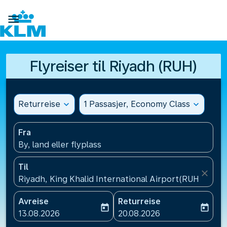

Flyreiser til Riyadh (RUH)
Returreise
expand_more
1 Passasjer, Economy Class
expand_more
Fra
By, land eller flyplass
Til
close
Riyadh, King Khalid International Airport(RUH), Saud
Avreise
Returreise
today
today
fc-booking-departure-date-aria-label
fc-booking-return-date-ari
13.08.2026
20.08.2026