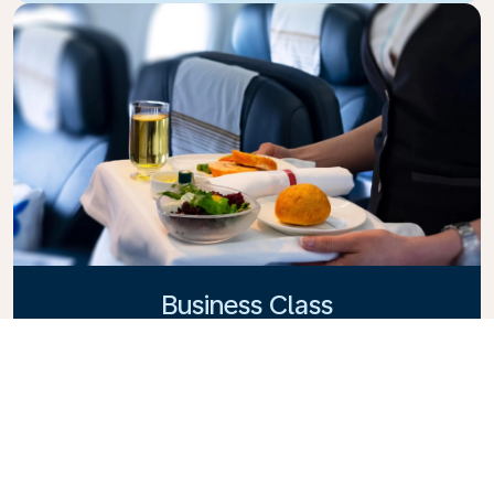
Business Class
Fly i stor stil på KLM Business Class. Her er privatliv,
komfort og oppmerksom service en hel del av
pakken. Nyt mat og drikke av høy kvalitet, personlig
oppmerksomhet fra kabinpersonalet og ultimat
avkobling. Bestill en Business Class-billett her og
opplev forskjellen når du velger KLM.