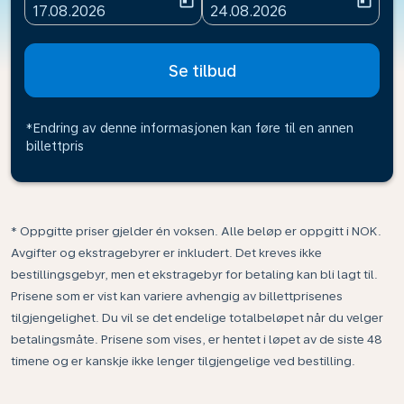
today
today
fc-booking-departure-date-aria-label
fc-booking-return-date-ari
17.08.2026
24.08.2026
Se tilbud
*Endring av denne informasjonen kan føre til en annen
billettpris
* Oppgitte priser gjelder én voksen. Alle beløp er oppgitt i NOK.
Avgifter og ekstragebyrer er inkludert. Det kreves ikke
bestillingsgebyr, men et ekstragebyr for betaling kan bli lagt til.
Prisene som er vist kan variere avhengig av billettprisenes
tilgjengelighet. Du vil se det endelige totalbeløpet når du velger
betalingsmåte. Prisene som vises, er hentet i løpet av de siste 48
timene og er kanskje ikke lenger tilgjengelige ved bestilling.