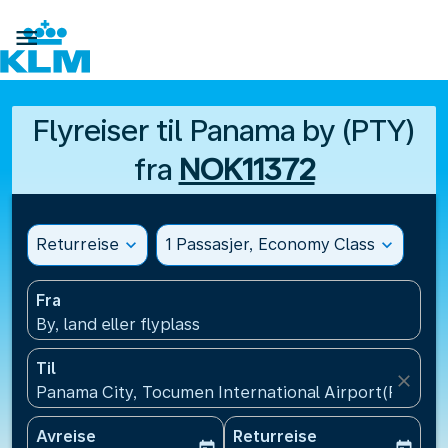

Flyreiser til Panama by (PTY)
fra
NOK11372
Returreise
expand_more
1 Passasjer, Economy Class
expand_more
Fra
By, land eller flyplass
Til
close
Panama City, Tocumen International Airport(PTY), 
Avreise
Returreise