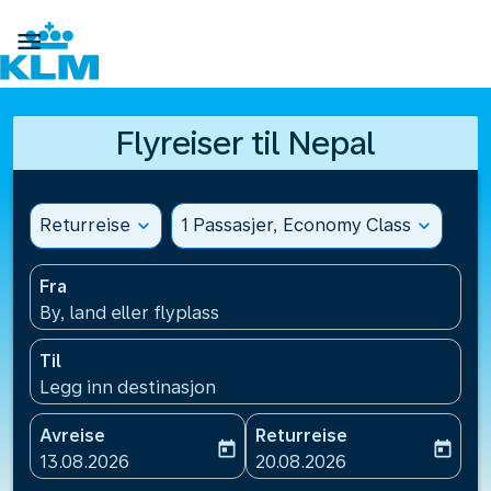

Flyreiser til Nepal
Returreise
expand_more
1 Passasjer, Economy Class
expand_more
Fra
By, land eller flyplass
Til
Legg inn destinasjon
Avreise
Returreise
today
today
fc-booking-departure-date-aria-label
fc-booking-return-date-ari
13.08.2026
20.08.2026