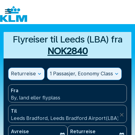

Flyreiser til Leeds (LBA) fra
NOK2840
Returreise
expand_more
1 Passasjer, Economy Class
expand_more
Fra
By, land eller flyplass
Til
close
Leeds Bradford, Leeds Bradford Airport(LBA), Storb
Avreise
Returreise