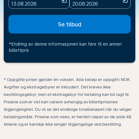
today
today
fc-booking-departure-date-aria-label
fc-booking-return-date-ari
13.08.2026
20.08.2026
Se tilbud
*Endring av denne informasjonen kan føre til en annen
billettpris
* Oppgitte priser gjelder én voksen. Alle beløp er oppgitt i NOK.
Avgifter og ekstragebyrer er inkludert. Det kreves ikke
bestillingsgebyr, men et ekstragebyr for betaling kan bli lagt til.
Prisene som er vist kan variere avhengig av billettprisenes
tilgjengelighet. Du vil se det endelige totalbeløpet når du velger
betalingsmåte. Prisene som vises, er hentet i løpet av de siste 48
timene og er kanskje ikke lenger tilgjengelige ved bestilling.