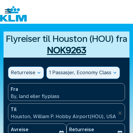

Flyreiser til Houston (HOU) fra
NOK9263
Returreise
expand_more
1 Passasjer, Economy Class
expand_more
Fra
By, land eller flyplass
Til
close
Houston, William P. Hobby Airport(HOU), USA
Avreise
Returreise