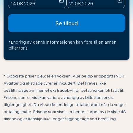
today
today
fc-booking-departure-date-aria-label
fc-booking-return-date-ari
14.08.2026
21.08.2026
Se tilbud
*Endring av denne informasjonen kan føre til en annen
billettpris
* Oppgitte priser gjelder én voksen. Alle beløp er oppgitt i NOK.
Avgifter og ekstragebyrer er inkludert. Det kreves ikke
bestillingsgebyr, men et ekstragebyr for betaling kan bli lagt til.
Prisene som er vist kan variere avhengig av billettprisenes
tilgjengelighet. Du vil se det endelige totalbeløpet når du velger
betalingsmåte. Prisene som vises, er hentet i løpet av de siste 48
timene og er kanskje ikke lenger tilgjengelige ved bestilling.