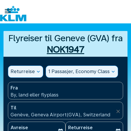

Flyreiser til Geneve (GVA) fra
NOK1947
Returreise
expand_more
1 Passasjer, Economy Class
expand_more
Fra
By, land eller flyplass
Til
close
Genève, Geneva Airport(GVA), Switzerland
Avreise
Returreise