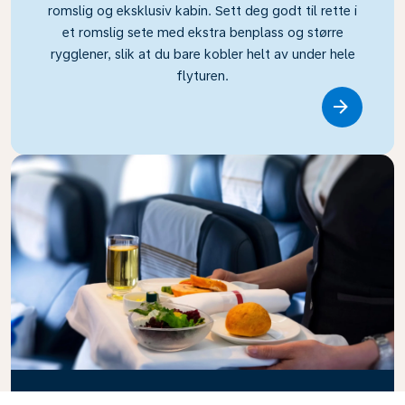
romslig og eksklusiv kabin. Sett deg godt til rette i
et romslig sete med ekstra benplass og større
rygglener, slik at du bare kobler helt av under hele
flyturen.
Link
Business Class