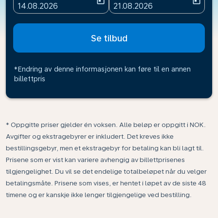
today
today
fc-booking-departure-date-aria-label
fc-booking-return-date-ari
14.08.2026
21.08.2026
Se tilbud
*Endring av denne informasjonen kan føre til en annen
billettpris
* Oppgitte priser gjelder én voksen. Alle beløp er oppgitt i NOK.
Avgifter og ekstragebyrer er inkludert. Det kreves ikke
bestillingsgebyr, men et ekstragebyr for betaling kan bli lagt til.
Prisene som er vist kan variere avhengig av billettprisenes
tilgjengelighet. Du vil se det endelige totalbeløpet når du velger
betalingsmåte. Prisene som vises, er hentet i løpet av de siste 48
timene og er kanskje ikke lenger tilgjengelige ved bestilling.