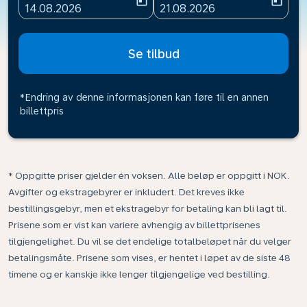
today
today
fc-booking-departure-date-aria-label
fc-booking-return-date-ari
14.08.2026
21.08.2026
Se tilbud
*Endring av denne informasjonen kan føre til en annen
billettpris
* Oppgitte priser gjelder én voksen. Alle beløp er oppgitt i NOK.
Avgifter og ekstragebyrer er inkludert. Det kreves ikke
bestillingsgebyr, men et ekstragebyr for betaling kan bli lagt til.
Prisene som er vist kan variere avhengig av billettprisenes
tilgjengelighet. Du vil se det endelige totalbeløpet når du velger
betalingsmåte. Prisene som vises, er hentet i løpet av de siste 48
timene og er kanskje ikke lenger tilgjengelige ved bestilling.