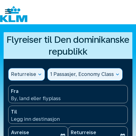

Flyreiser til Den dominikanske
republikk
Returreise
expand_more
1 Passasjer, Economy Class
expand_more
Fra
By, land eller flyplass
Til
Legg inn destinasjon
Avreise
Returreise