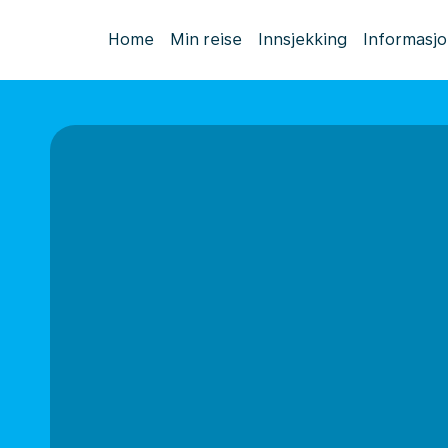
Home
Min reise
Innsjekking
Informasj