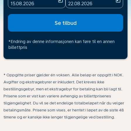
today
today
fc-booking-departure-date-aria-label
fc-booking-return-date-ari
15.08.2026
22.08.2026
Se tilbud
*Endring av denne informasjonen kan føre til en annen
billettpris
* Oppgitte priser gjelder én voksen. Alle beløp er oppgitt i NOK.
Avgifter og ekstragebyrer er inkludert. Det kreves ikke
bestillingsgebyr, men et ekstragebyr for betaling kan bli lagt til.
Prisene som er vist kan variere avhengig av billettprisenes
tilgjengelighet. Du vil se det endelige totalbeløpet når du velger
betalingsmåte. Prisene som vises, er hentet i løpet av de siste 48
timene og er kanskje ikke lenger tilgjengelige ved bestilling.