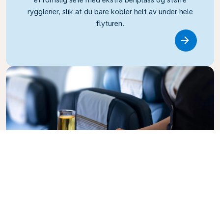
rygglener, slik at du bare kobler helt av under hele
flyturen.
Link
Business Class
Fly i stor stil på KLM Business Class. Her er privatliv,