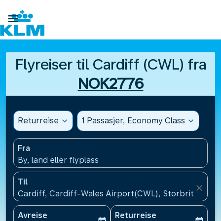

Flyreiser til Cardiff (CWL) fra
NOK2776
Returreise
expand_more
1 Passasjer, Economy Class
expand_more
Fra
By, land eller flyplass
Til
close
Cardiff, Cardiff-Wales Airport(CWL), Storbritannia
Avreise
Returreise