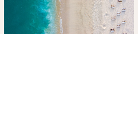
Les i KLMs reiseguide
Lager du planer for det neste eventyret? KLMs
reiseguide er her for å inspirere og informere. Her
følger tips basert på god innsikt i reisemål over hele
verden. Gjør deg kjent med nye attraksjoner du bare
må få med deg, se også lokale spisesteder og
skjulte perler. Herfra er den strake veien til
uforglemmelige reiseopplevelser. Nyt godt av KLM
ute i verden med en god dose tro på deg selv.