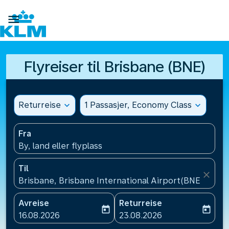

Flyreiser til Brisbane (BNE)
Returreise
expand_more
1 Passasjer, Economy Class
expand_more
Fra
By, land eller flyplass
Til
close
Brisbane, Brisbane International Airport(BNE), Austr
Avreise
Returreise
today
today
fc-booking-departure-date-aria-label
fc-booking-return-date-ari
16.08.2026
23.08.2026