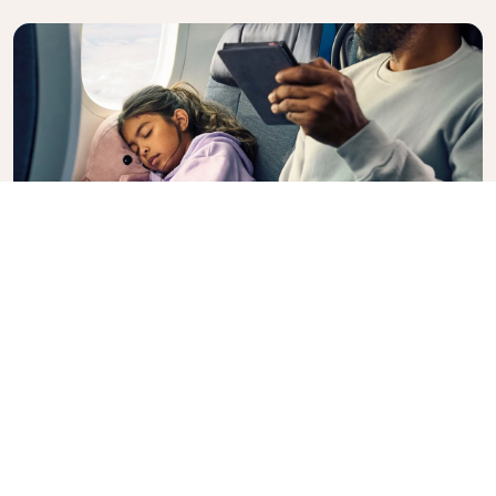
Premium Comfort
Vil du ha mer å velge mellom, mer bekvemmelighet
og en mer behagelig interkontinental flyreise?
Oppgrader til Premium Comfort Class for en
romslig og eksklusiv kabin. Sett deg godt til rette i
et romslig sete med ekstra benplass og større