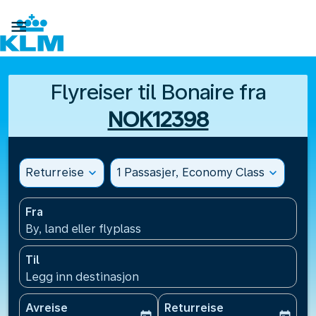

Flyreiser til Bonaire fra
NOK12398
Returreise
expand_more
1 Passasjer, Economy Class
expand_more
Fra
By, land eller flyplass
Til
Legg inn destinasjon
Avreise
Returreise