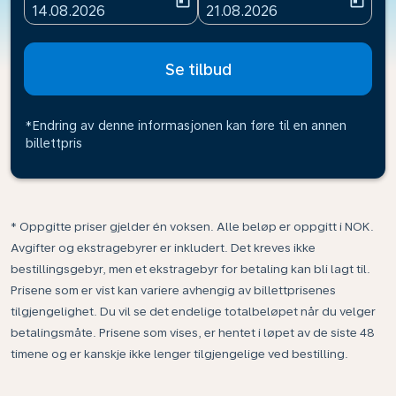
today
today
fc-booking-departure-date-aria-label
fc-booking-return-date-ari
14.08.2026
21.08.2026
Se tilbud
*Endring av denne informasjonen kan føre til en annen
billettpris
* Oppgitte priser gjelder én voksen. Alle beløp er oppgitt i NOK.
Avgifter og ekstragebyrer er inkludert. Det kreves ikke
bestillingsgebyr, men et ekstragebyr for betaling kan bli lagt til.
Prisene som er vist kan variere avhengig av billettprisenes
tilgjengelighet. Du vil se det endelige totalbeløpet når du velger
betalingsmåte. Prisene som vises, er hentet i løpet av de siste 48
timene og er kanskje ikke lenger tilgjengelige ved bestilling.