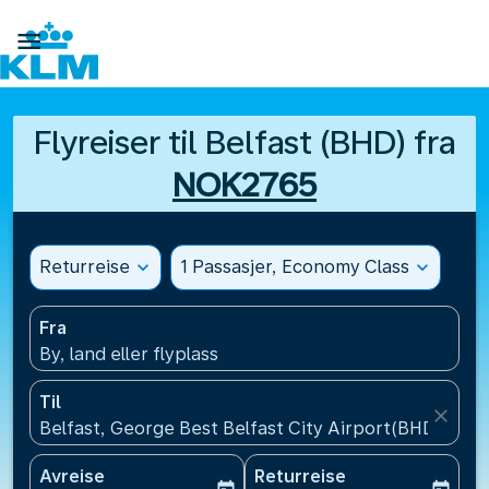

Flyreiser til Belfast (BHD) fra
NOK2765
Returreise
expand_more
1 Passasjer, Economy Class
expand_more
Fra
By, land eller flyplass
Til
close
Belfast, George Best Belfast City Airport(BHD), Stor
Avreise
Returreise