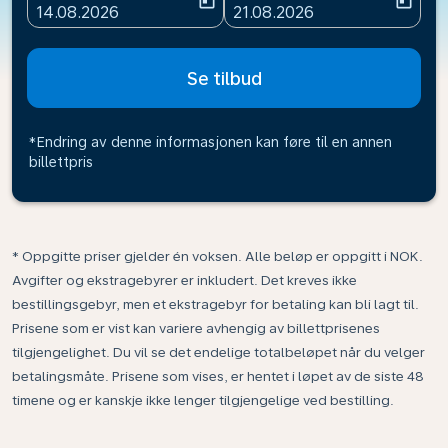
today
today
fc-booking-departure-date-aria-label
fc-booking-return-date-ari
14.08.2026
21.08.2026
Se tilbud
*Endring av denne informasjonen kan føre til en annen
billettpris
* Oppgitte priser gjelder én voksen. Alle beløp er oppgitt i NOK.
Avgifter og ekstragebyrer er inkludert. Det kreves ikke
bestillingsgebyr, men et ekstragebyr for betaling kan bli lagt til.
Prisene som er vist kan variere avhengig av billettprisenes
tilgjengelighet. Du vil se det endelige totalbeløpet når du velger
betalingsmåte. Prisene som vises, er hentet i løpet av de siste 48
timene og er kanskje ikke lenger tilgjengelige ved bestilling.