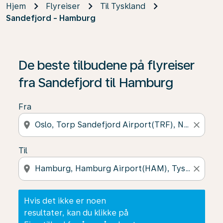
Hjem
Flyreiser
Til Tyskland
Sandefjord - Hamburg
Hvis det ikke er noen resultater, kan du klikke på Finn t
De beste tilbudene på flyreiser
fra Sandefjord til Hamburg
Fra
location_on
close
Til
location_on
close
Hvis det ikke er noen
resultater, kan du klikke på