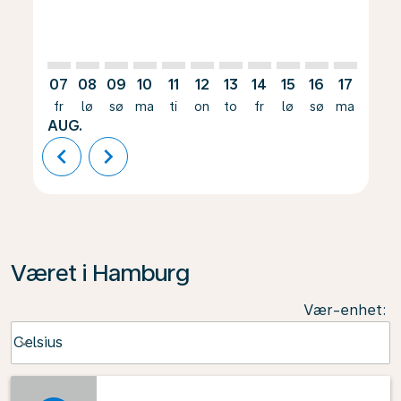
07
08
09
10
11
12
13
14
15
16
17
18
fr
lø
sø
ma
ti
on
to
fr
lø
sø
ma
ti
AUG.
chevron_left
chevron_right
Været i Hamburg
Vær-enhet
:
Weather unit option Celsius Selected
Celsius
keyboard_arrow_down