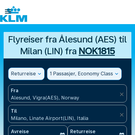

Flyreiser fra Ålesund (AES) til
Milan (LIN) fra
NOK1815
Returreise
expand_more
1 Passasjer, Economy Class
expand_more
Fra
close
Alesund, Vigra(AES), Norway
Til
close
Milano, Linate Airport(LIN), Italia
Avreise
Returreise