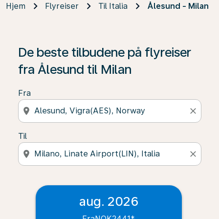
Hjem
Flyreiser
Til Italia
Ålesund - Milan
De beste tilbudene på flyreiser
fra Ålesund til Milan
Fra
location_on
close
Til
location_on
close
aug. 2026
Fra
NOK2441
*