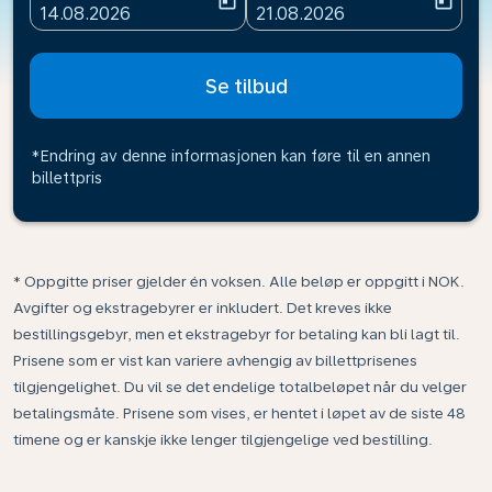
today
today
fc-booking-departure-date-aria-label
fc-booking-return-date-ari
14.08.2026
21.08.2026
Se tilbud
*Endring av denne informasjonen kan føre til en annen
billettpris
* Oppgitte priser gjelder én voksen. Alle beløp er oppgitt i NOK.
Avgifter og ekstragebyrer er inkludert. Det kreves ikke
bestillingsgebyr, men et ekstragebyr for betaling kan bli lagt til.
Prisene som er vist kan variere avhengig av billettprisenes
tilgjengelighet. Du vil se det endelige totalbeløpet når du velger
betalingsmåte. Prisene som vises, er hentet i løpet av de siste 48
timene og er kanskje ikke lenger tilgjengelige ved bestilling.