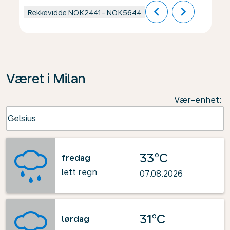
chevron_left
chevron_right
Rekkevidde
NOK2441
-
NOK5644
Været i Milan
Vær-enhet
:
Weather unit option Celsius Selected
Celsius
keyboard_arrow_down
33°C
fredag
lett regn
07.08.2026
31°C
lørdag