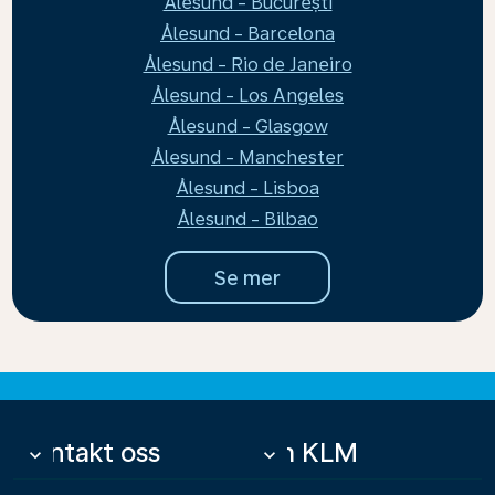
Ålesund - București
Ålesund - Barcelona
Ålesund - Rio de Janeiro
Ålesund - Los Angeles
Ålesund - Glasgow
Ålesund - Manchester
Ålesund - Lisboa
Ålesund - Bilbao
Se mer
Kontakt oss
Om KLM
keyboard_arrow_down
keyboard_arrow_down