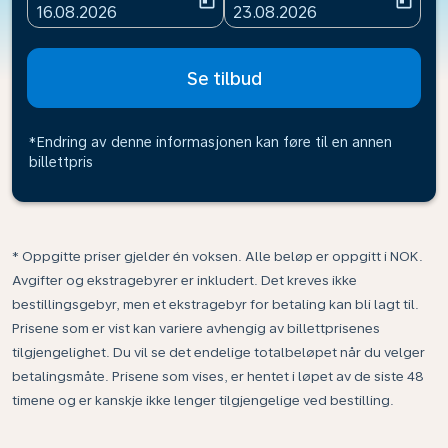
today
today
fc-booking-departure-date-aria-label
fc-booking-return-date-ari
16.08.2026
23.08.2026
Se tilbud
*Endring av denne informasjonen kan føre til en annen
billettpris
* Oppgitte priser gjelder én voksen. Alle beløp er oppgitt i NOK.
Avgifter og ekstragebyrer er inkludert. Det kreves ikke
bestillingsgebyr, men et ekstragebyr for betaling kan bli lagt til.
Prisene som er vist kan variere avhengig av billettprisenes
tilgjengelighet. Du vil se det endelige totalbeløpet når du velger
betalingsmåte. Prisene som vises, er hentet i løpet av de siste 48
timene og er kanskje ikke lenger tilgjengelige ved bestilling.