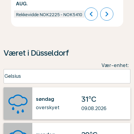
AUG.
chevron_left
chevron_right
Rekkevidde
NOK2225
-
NOK5410
Været i Düsseldorf
Vær-enhet
:
Weather unit option Celsius Selected
Celsius
keyboard_arrow_down
31°C
søndag
overskyet
09.08.2026