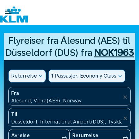

Flyreiser fra Ålesund (AES) til
Düsseldorf (DUS) fra
NOK1963
Returreise
expand_more
1 Passasjer, Economy Class
expand_more
Fra
close
Alesund, Vigra(AES), Norway
Til
close
Düsseldorf, International Airport(DUS), Tyskland
Avreise
Returreise