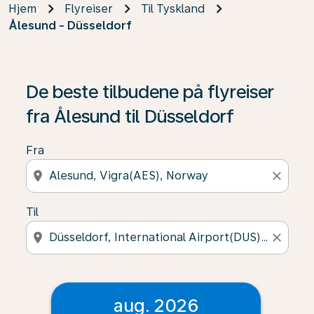
Hjem
Flyreiser
Til Tyskland
Ålesund - Düsseldorf
De beste tilbudene på flyreiser
fra Ålesund til Düsseldorf
Fra
location_on
close
Til
location_on
close
aug. 2026