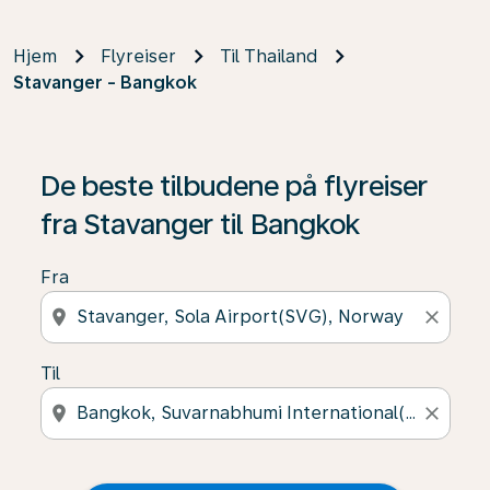
Hjem
Flyreiser
Til Thailand
Stavanger - Bangkok
De beste tilbudene på flyreiser
fra Stavanger til Bangkok
Fra
location_on
close
Til
location_on
close