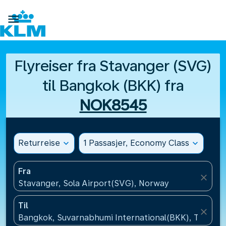

Flyreiser fra Stavanger (SVG)
til Bangkok (BKK) fra
NOK8545
Returreise
expand_more
1 Passasjer, Economy Class
expand_more
Fra
close
Stavanger, Sola Airport(SVG), Norway
Til
close
Bangkok, Suvarnabhumi International(BKK), Thailan