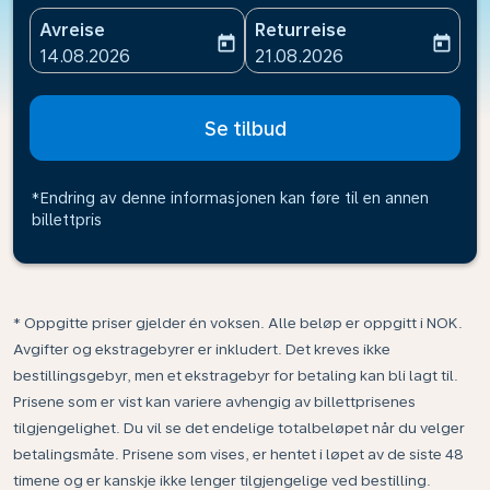
Avreise
Returreise
today
today
fc-booking-departure-date-aria-label
fc-booking-return-date-ari
14.08.2026
21.08.2026
Se tilbud
*Endring av denne informasjonen kan føre til en annen
billettpris
* Oppgitte priser gjelder én voksen. Alle beløp er oppgitt i NOK.
Avgifter og ekstragebyrer er inkludert. Det kreves ikke
bestillingsgebyr, men et ekstragebyr for betaling kan bli lagt til.
Prisene som er vist kan variere avhengig av billettprisenes
tilgjengelighet. Du vil se det endelige totalbeløpet når du velger
betalingsmåte. Prisene som vises, er hentet i løpet av de siste 48
timene og er kanskje ikke lenger tilgjengelige ved bestilling.