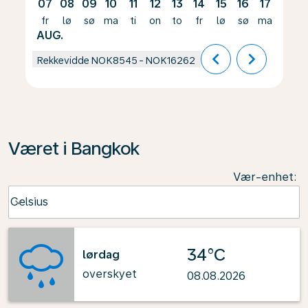
07
08
09
10
11
12
13
14
15
16
17
18
fr
lø
sø
ma
ti
on
to
fr
lø
sø
ma
ti
AUG.
chevron_left
chevron_right
Rekkevidde
NOK8545
-
NOK16262
Været i Bangkok
Vær-enhet
:
Weather unit option Celsius Selected
Celsius
keyboard_arrow_down
34°C
lørdag
overskyet
08.08.2026