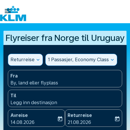

Flyreiser fra Norge til Uruguay
Returreise
expand_more
1 Passasjer, Economy Class
expand_more
Fra
By, land eller flyplass
Til
Legg inn destinasjon
Avreise
Returreise
today
today
fc-booking-departure-date-aria-label
fc-booking-return-date-ari
14.08.2026
21.08.2026