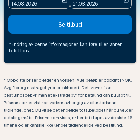
today
today
fc-booking-departure-date-aria-label
fc-booking-return-date-ari
14.08.2026
21.08.2026
Se tilbud
*Endring av denne informasjonen kan føre til en annen
billettpris
* Oppgitte priser gjelder én voksen. Alle beløp er oppgitt i NOK.
Avgifter og ekstragebyrer er inkludert. Det kreves ikke
bestillingsgebyr, men et ekstragebyr for betaling kan bli lagt til.
Prisene som er vist kan variere avhengig av billettprisenes
tilgjengelighet. Du vil se det endelige totalbeløpet når du velger
betalingsmåte. Prisene som vises, er hentet i løpet av de siste 48
timene og er kanskje ikke lenger tilgjengelige ved bestilling.