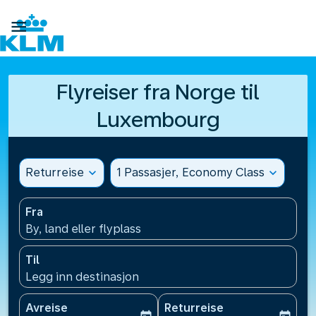

Flyreiser fra Norge til
Luxembourg
Returreise
expand_more
1 Passasjer, Economy Class
expand_more
Fra
By, land eller flyplass
Til
Legg inn destinasjon
Avreise
Returreise