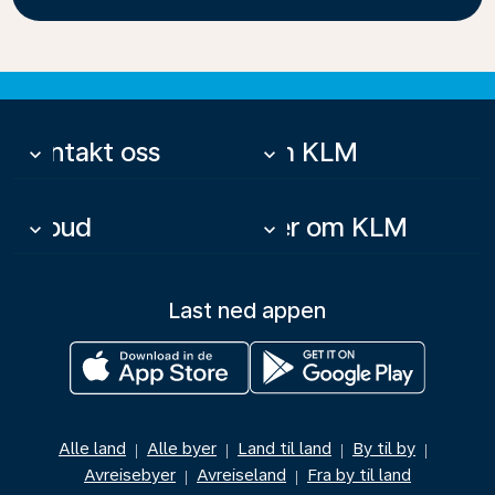
Kontakt oss
Om KLM
keyboard_arrow_down
keyboard_arrow_down
Tilbud
Mer om KLM
keyboard_arrow_down
keyboard_arrow_down
Last ned appen
Alle land
Alle byer
Land til land
By til by
|
|
|
|
Avreisebyer
Avreiseland
Fra by til land
|
|