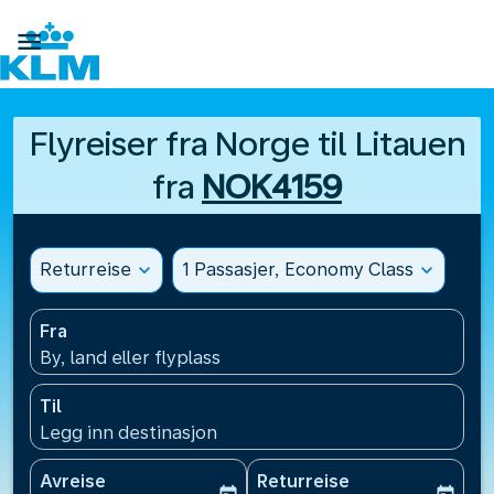

Flyreiser fra Norge til Litauen
fra
NOK4159
Returreise
expand_more
1 Passasjer, Economy Class
expand_more
Fra
By, land eller flyplass
Til
Legg inn destinasjon
Avreise
Returreise