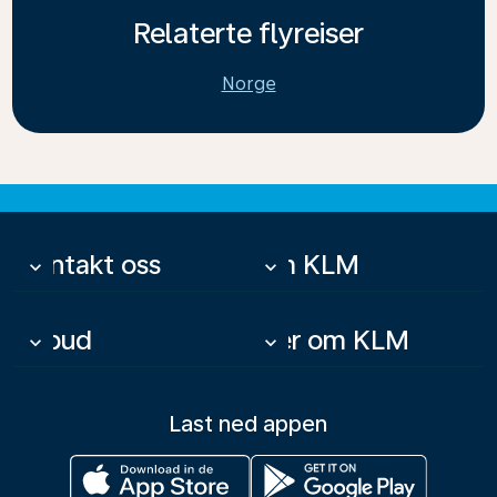
Relaterte flyreiser
Norge
Kontakt oss
Om KLM
keyboard_arrow_down
keyboard_arrow_down
Tilbud
Mer om KLM
keyboard_arrow_down
keyboard_arrow_down
Last ned appen