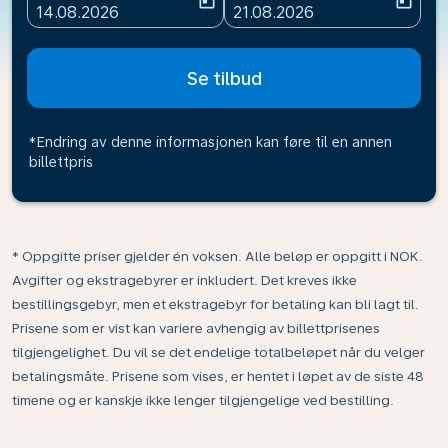
today
today
fc-booking-departure-date-aria-label
fc-booking-return-date-ari
14.08.2026
21.08.2026
Se tilbud
*Endring av denne informasjonen kan føre til en annen
billettpris
* Oppgitte priser gjelder én voksen. Alle beløp er oppgitt i NOK.
Avgifter og ekstragebyrer er inkludert. Det kreves ikke
bestillingsgebyr, men et ekstragebyr for betaling kan bli lagt til.
Prisene som er vist kan variere avhengig av billettprisenes
tilgjengelighet. Du vil se det endelige totalbeløpet når du velger
betalingsmåte. Prisene som vises, er hentet i løpet av de siste 48
timene og er kanskje ikke lenger tilgjengelige ved bestilling.