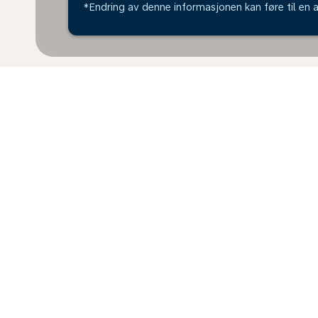
*Endring av denne informasjonen kan føre til en a
* Oppgitte priser gjelder én voksen. Alle beløp er opp
lagt til. Prisene som er vist kan variere avhengig av b
løpet av de siste 48 timene og er kanskje ikke lenger t
Hjem
Flyreiser
Til Kenya
Norg