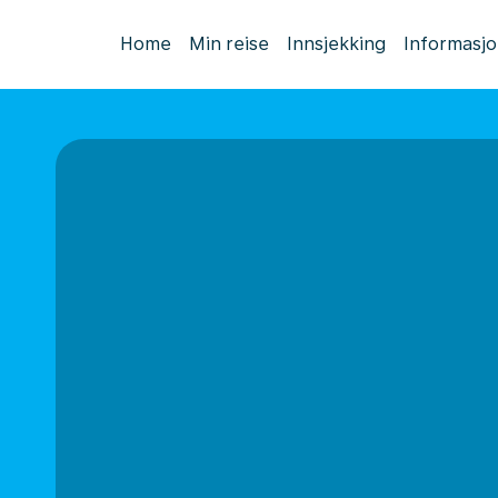
Home
Min reise
Innsjekking
Informasj