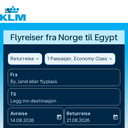

Flyreiser fra Norge til Egypt
Returreise
expand_more
1 Passasjer, Economy Class
expand_more
Fra
By, land eller flyplass
Til
Legg inn destinasjon
Avreise
Returreise
today
today
fc-booking-departure-date-aria-label
fc-booking-return-date-ari
14.08.2026
21.08.2026